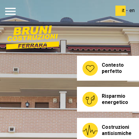
menu
it
-
en
Contesto
perfetto
Risparmio
energetico
Costruzioni
antisismiche